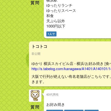
質問
ゆったりランチ
ゆったりスペース
和食
天ぷら以外
1000円以下
1人で
トコトコ
非公開
ゆかり 横浜スカイビル店 - 横浜/お好み焼き [食
http://s.tabelog.com/kanagawa/A1401/A140101/
大阪で行列が絶えない有名老舗店がこちらです
きます。
40代男性
お好み焼き
質問