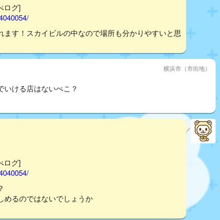
べログ]
14040054/
れます！スカイビルの中なので場所も分かりやすいと思
横浜市（市街地）
でいける店はないぺこ？
べログ]
14040054/
？
しめるのではないでしょうか