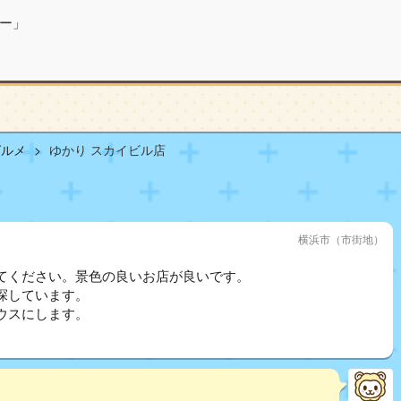
ー」
グルメ
ゆかり スカイビル店
横浜市（市街地）
てください。景色の良いお店が良いです。
探しています。
ウスにします。