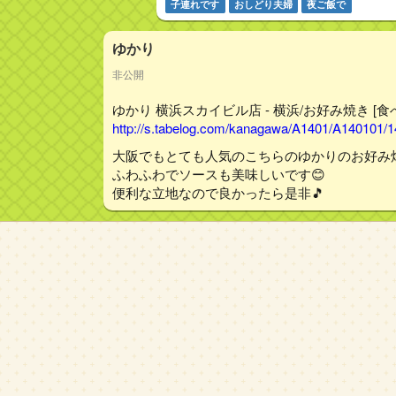
子連れです
おしどり夫婦
夜ご飯で
ゆかり
非公開
ゆかり 横浜スカイビル店 - 横浜/お好み焼き [食
http://s.tabelog.com/kanagawa/A1401/A140101/
大阪でもとても人気のこちらのゆかりのお好み
ふわふわでソースも美味しいです😊
便利な立地なので良かったら是非🎵