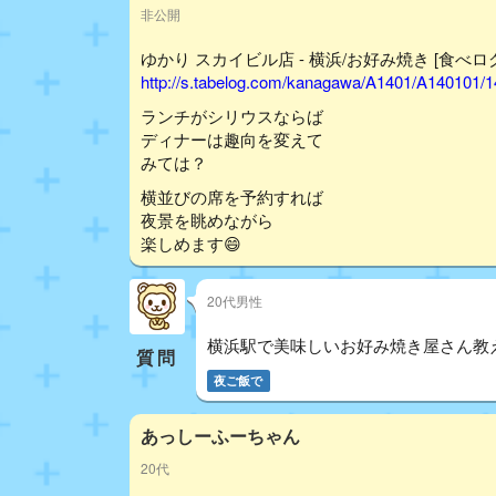
非公開
ゆかり スカイビル店 - 横浜/お好み焼き [食べロ
http://s.tabelog.com/kanagawa/A1401/A140101/
ランチがシリウスならば
ディナーは趣向を変えて
みては？
横並びの席を予約すれば
夜景を眺めながら
楽しめます😄
20代男性
横浜駅で美味しいお好み焼き屋さん教
質問
夜ご飯で
あっしーふーちゃん
20代