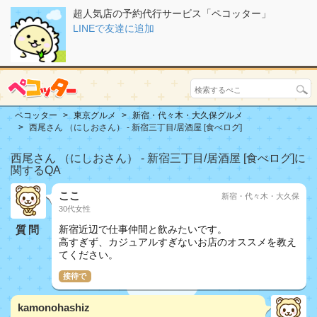
超人気店の予約代行サービス「ペコッター」
LINEで友達に追加
ペコッター
東京グルメ
新宿・代々木・大久保グルメ
西尾さん （にしおさん） - 新宿三丁目/居酒屋 [食べログ]
西尾さん （にしおさん） - 新宿三丁目/居酒屋 [食べログ]に
関するQA
ここ
新宿・代々木・大久保
30代女性
質問
新宿近辺で仕事仲間と飲みたいです。
高すぎず、カジュアルすぎないお店のオススメを教え
てください。
接待で
kamonohashiz