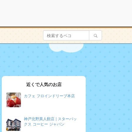
近くで人気のお店
カフェ フロインドリーブ本店
神戸北野異人館店 | スターバッ
クス コーヒー ジャパン