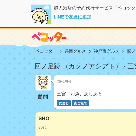
超人気店の予約代行サービス「ペコッタ
LINEで友達に追加
ペコッター
兵庫グルメ
神戸市グルメ
回ノ
回ノ足跡 （カクノアシアト） - 三
20代男性
三宮、お魚、あしあと
質問
友達と
夜ご飯で
SHO
30代