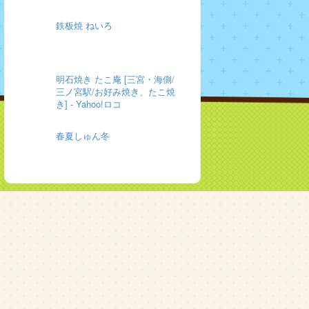
鉄板焼 ねいろ
明石焼き たこ庵 [三宮・海側/
三ノ宮駅/お好み焼き、たこ焼
き] - Yahoo!ロコ
春夏しゅん冬