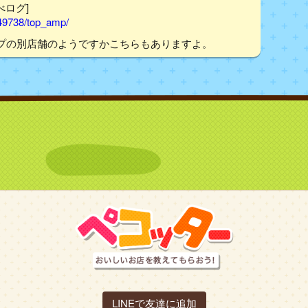
べログ]
049738/top_amp/
プの別店舗のようですかこちらもありますよ。
LINEで友達に追加