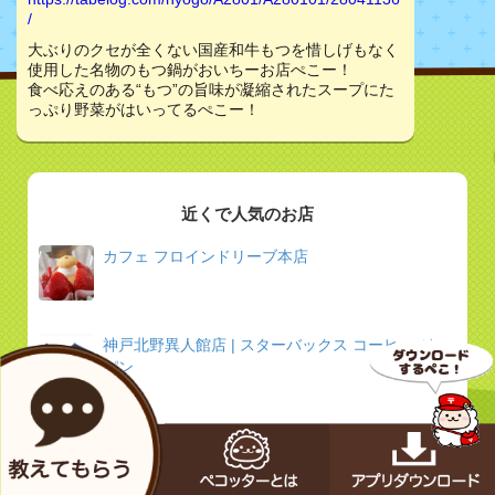
/
大ぶりのクセが全くない国産和牛もつを惜しげもなく
使用した名物のもつ鍋がおいちーお店ぺこー！
食べ応えのある“もつ”の旨味が凝縮されたスープにた
っぷり野菜がはいってるぺこー！
近くで人気のお店
カフェ フロインドリーブ本店
神戸北野異人館店 | スターバックス コーヒー ジャ
パン
鉄板焼 ねいろ