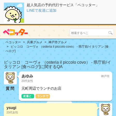
超人気店の予約代行サービス「ペコッター」
LINEで友達に追加
ペコッター
兵庫グルメ
神戸市グルメ
ピッコロ コーヴォ （osteria il piccolo covo） - 県庁前/イタリアン [食
べログ]
ピッコロ コーヴォ （osteria il piccolo covo） - 県庁前/イ
タリアン [食べログ]に関するQA
あゆみ
神戸市
20代女性
質問
元町周辺でランチのお店
友達と
ランチで
ysugi
20代女性