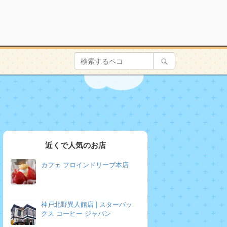
近くで人気のお店
カフェ フロインドリーブ本店
神戸北野異人館店 | スターバッ
クス コーヒー ジャパン