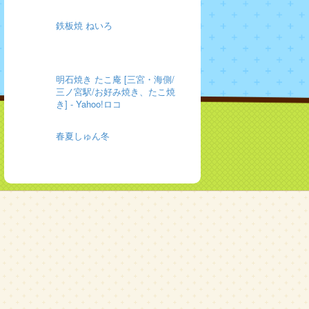
鉄板焼 ねいろ
明石焼き たこ庵 [三宮・海側/
三ノ宮駅/お好み焼き、たこ焼
き] - Yahoo!ロコ
春夏しゅん冬