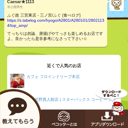
Caesar★1113
非公開男性
ふぐ政 三宮東店 - 三ノ宮/ふぐ [食べログ]
https://s.tabelog.com/hyogo/A2801/A280101/2802113
4/top_amp/
てっちりは勿論、唐揚げやてっさも楽しめるお店です
よ。良かったら是非参考になさって下さい☆
近くで人気のお店
カフェ フロインドリーブ本店
神戸北野異人館店 | スターバックス コーヒー ジャ
パン
鉄板焼 ねいろ