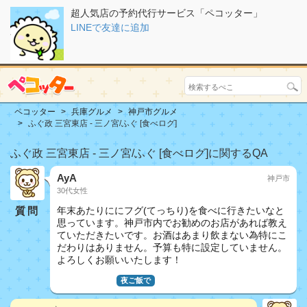
超人気店の予約代行サービス「ペコッター」
LINEで友達に追加
ペコッター
兵庫グルメ
神戸市グルメ
ふぐ政 三宮東店 - 三ノ宮/ふぐ [食べログ]
ふぐ政 三宮東店 - 三ノ宮/ふぐ [食べログ]に関するQA
AyA
神戸市
30代女性
質問
年末あたりににフグ(てっちり)を食べに行きたいなと
思っています。神戸市内でお勧めのお店があれば教え
ていただきたいです。お酒はあまり飲まない為特にこ
だわりはありません。予算も特に設定していません。
よろしくお願いいたします！
おしどり夫婦
夜ご飯で