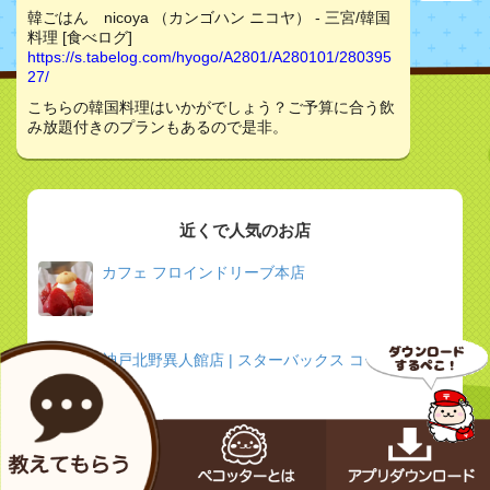
韓ごはん nicoya （カンゴハン ニコヤ） - 三宮/韓国
料理 [食べログ]
https://s.tabelog.com/hyogo/A2801/A280101/280395
27/
こちらの韓国料理はいかがでしょう？ご予算に合う飲
み放題付きのプランもあるので是非。
近くで人気のお店
カフェ フロインドリーブ本店
神戸北野異人館店 | スターバックス コーヒー ジャ
パン
鉄板焼 ねいろ