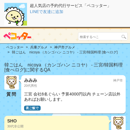
超人気店の予約代行サービス「ペコッター」
LINEで友達に追加
ペコッター
兵庫グルメ
神戸市グルメ
韓ごはん nicoya （カンゴハン ニコヤ） - 三宮/韓国料理 [食べログ]
韓ごはん nicoya （カンゴハン ニコヤ） - 三宮/韓国料理
[食べログ]に関するQA
みみみ
神戸市
20代男性
質問
三宮 会社8名ぐらい 予算4000円以内 チェーン店以外
あればお願いします。
夜ご飯で
SHO
30代非公開