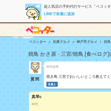
超人気店の予約代行サービス「ペコッタ
LINEで友達に追加
ペコッター
兵庫グルメ
神戸市グルメ
焼鳥 
焼鳥 かさ原 - 三宮/焼鳥 [食べログ
30代女性
焼き鳥 三宮でおいしいところ教えてく
質問
友達と
真琴c
40代