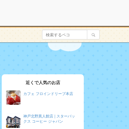
近くで人気のお店
カフェ フロインドリーブ本店
神戸北野異人館店 | スターバッ
クス コーヒー ジャパン