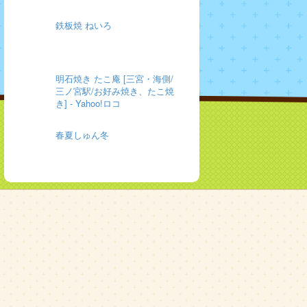
鉄板焼 ねいろ
明石焼き たこ庵 [三宮・海側/
三ノ宮駅/お好み焼き、たこ焼
き] - Yahoo!ロコ
春夏しゅん冬