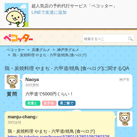
超人気店の予約代行サービス「ペコッター」
LINEで友達に追加
ペコッター
兵庫グルメ
神戸市グルメ
鶏・炭焼料理 やまぢ - 六甲道/焼鳥 [食べログ]
鶏・炭焼料理 やまぢ - 六甲道/焼鳥 [食べログ]に関するQA
Naoya
神戸市
20代男性
質問
六甲道で5000円くらい！
友達と
女子会
夜ご飯で
manju-chang♪
30代女性
鶏・炭焼料理 やまぢ - 六甲道/焼鳥 [食べログ]
https://s.tabelog.com/hyogo/A2801/A280108/280328