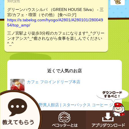
30代女性
グリーンハウスシルバ （GREEN HOUSE Silva） - 三
宮/カフェ・喫茶（その他） [食べログ]
https://s.tabelog.com/hyogo/A2801/A280101/280049
54/top_amp/
三ノ宮駅より徒歩3分程のカフェになります^_^グリー
ンオアシス^_^癒されながら食事を楽しんでください
^_^
近くで人気のお店
カフェ フロインドリーブ本店
神戸北野異人館店 | スターバックス コーヒー ジャ
パン
鉄板焼 ねいろ