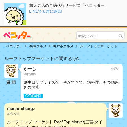
超人気店の予約代行サービス「ペコッター」
LINEで友達に追加
ペコッター
兵庫グルメ
神戸市グルメ
ルーフトップマーケット
ルーフトップマーケットに関するQA
かーし
神戸市
20代男性
質問
誕生日サプライズケーキができて、鍋料理、もつ鍋以
外のお店
◯◯記念日
manju-chang♪
30代女性
ルーフ トップ マーケット Roof Top Market(三宮/ダイ