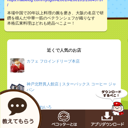
/
本場中国で20年以上料理の腕を磨き、大阪の名店で研
鑽を積んだ中華一筋のベテランシェフが織りなす
本格広東料理はどれも絶品ぺこよー！
近くで人気のお店
カフェ フロインドリーブ本店
神戸北野異人館店 | スターバックス コーヒー ジャ
パン
鉄板焼 ねいろ