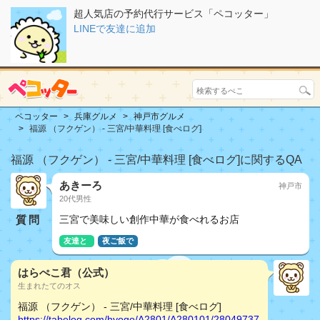
超人気店の予約代行サービス「ペコッター」
LINEで友達に追加
ペコッター
兵庫グルメ
神戸市グルメ
福源 （フクゲン） - 三宮/中華料理 [食べログ]
福源 （フクゲン） - 三宮/中華料理 [食べログ]に関するQA
あきーろ
神戸市
20代男性
質問
三宮で美味しい創作中華が食べれるお店
友達と
夜ご飯で
はらぺこ君（公式）
生まれたてのオス
福源 （フクゲン） - 三宮/中華料理 [食べログ]
https://tabelog.com/hyogo/A2801/A280101/28049737