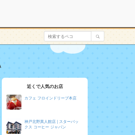
A
近くで人気のお店
カフェ フロインドリーブ本店
神戸北野異人館店 | スターバッ
クス コーヒー ジャパン