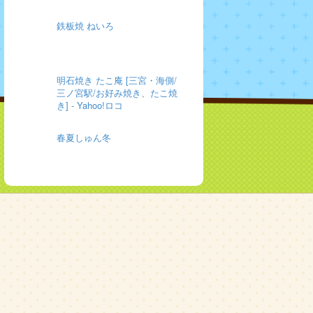
鉄板焼 ねいろ
明石焼き たこ庵 [三宮・海側/
三ノ宮駅/お好み焼き、たこ焼
き] - Yahoo!ロコ
春夏しゅん冬