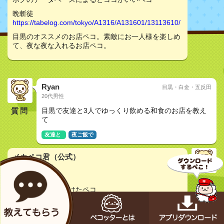
晩斬徒
https://tabelog.com/tokyo/A1316/A131601/13113610/
目黒のオススメのお店ペコ。素敵にお一人様を楽しめ
て、夜な夜な入れるお店ペコ。
Ryan
目黒・白金・五反田
20代男性
質問
目黒で友達と3人でゆっくり飲める和食のお店を教え
て
友達と
夜ご飯で
メカペコ君（公式）
初号機（学習中）
pecopeco...
ベツのお店を見つけたペコ
晩斬徒
https://tabelog.com/tokyo/A1316/A131601/13113610/