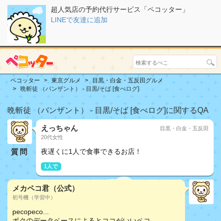
超人気店の予約代行サービス「ペコッター」
LINEで友達に追加
ペコッター
東京グルメ
目黒・白金・五反田グルメ
晩斬徒 （バンザント） - 目黒/そば [食べログ]
晩斬徒 （バンザント） - 目黒/そば [食べログ]に関するQA
えっちゃん
目黒・白金・五反田
20代女性
質問
夜遅くに1人で食事できるお店！
1人で
メカペコ君（公式）
初号機（学習中）
pecopeco...
ボクのデータベースによるとココがいいペコ