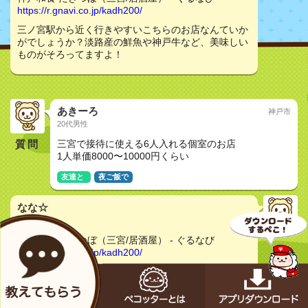
https://r.gnavi.co.jp/kadh200/
三ノ宮駅から近く行きやすいこちらのお店なんていか
がでしょうか？淡路産の鮮魚や神戸牛など、美味しい
ものがそろってますよ！
あきーろ
神戸市
20代男性
質問
三宮で接待に使える6人入れる個室のお店
1人単価8000〜10000円くらい
友達と
夜ご飯で
なな☆
20代女性
神戸和食 たきつぼ（三宮/居酒屋） - ぐるなび
https://r.gnavi.co.jp/kadh200/
和の落ち着いた雰囲気のお店で、神戸牛などがおいし
く食べられますよ〜！
よかったら問い合わせてみてください(^^)