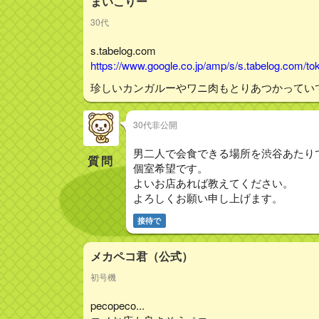
まいこりー
30代
s.tabelog.com
https://www.google.co.jp/amp/s/s.tabelog.com/
珍しいカンガルーやワニ肉もとりあつかってい
30代非公開
男二人で会食できる場所を渋谷あたり
質問
個室希望です。
よいお店あれば教えてください。
よろしくお願い申し上げます。
接待で
メカペコ君（公式）
初号機
pecopeco...