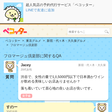
超人気店の予約代行サービス「ペコッター」
LINEで友達に追加
ペコッター
東京グルメ
新宿・代々木・大久保グルメ
フロマージュ倶楽部
フロマージュ倶楽部に関するQA
Jacey
新宿・代々木・大久保
20代女性
質問
渋谷で、女性の量で1人5000円以下で日本酒かワイン
が飲める美味しいお店ありませんか？
落ち着いていて居心地の良いお店が良いです。
女子会
すのー
30代女性