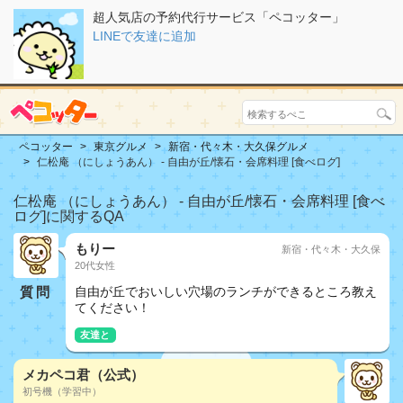
超人気店の予約代行サービス「ペコッター」
LINEで友達に追加
ペコッター
東京グルメ
新宿・代々木・大久保グルメ
仁松庵 （にしょうあん） - 自由が丘/懐石・会席料理 [食べログ]
仁松庵 （にしょうあん） - 自由が丘/懐石・会席料理 [食べ
ログ]に関するQA
もりー
新宿・代々木・大久保
20代女性
質問
自由が丘でおいしい穴場のランチができるところ教え
てください！
友達と
メカペコ君（公式）
初号機（学習中）