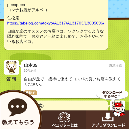
pecopeco...
コンナお店がアルペコ
仁松庵
https://tabelog.com/tokyo/A1317/A131703/13005096/
自由が丘のオススメのお店ペコ。ワクワクするような
隠れ家的で、お友達と一緒に楽しめて、お昼もやって
いるお店ペコ。
山本35
東急沿線
30代男性
質問
自由が丘で、接待に使えてコスパの良いお店を教えて
ください。
接待で
メカペコ君（公式）
初号機（学習中）
pecopeco...
イイトコ見つかったペコ