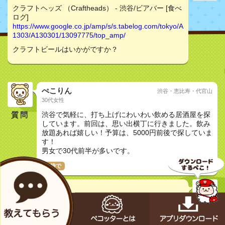
クラフトヘッズ （Craftheads） - 渋谷/ビアバー [食べ
ログ]
https://www.google.co.jp/amp/s/s.tabelog.com/tokyo/A
1303/A130301/13097775/top_amp/
クラフトビールはいかがですか？
ぺこりん
渋谷・恵比寿・代官山
30代女性
質問
渋谷で気軽に、打ち上げにわいわい飲める居酒屋を探
しています。前回は、思い出横丁に行きました。飲み
放題あれば嬉しい！予算は、5000円前後で探していま
す！
男女で30代前半が多いです。
接待で
にくやま
30代男性
クラフトヘッズ （Craftheads） - 渋谷/ビアバー [食べ
ログ]