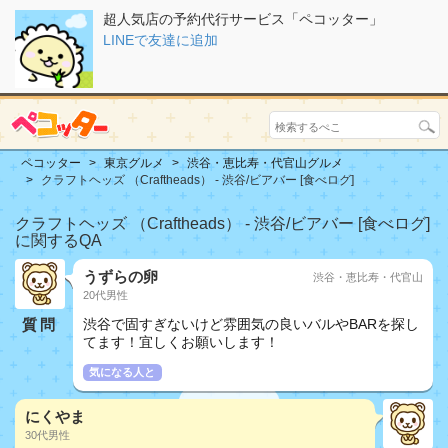
超人気店の予約代行サービス「ペコッター」
LINEで友達に追加
ペコッター
東京グルメ
渋谷・恵比寿・代官山グルメ
クラフトヘッズ （Craftheads） - 渋谷/ビアバー [食べログ]
クラフトヘッズ （Craftheads） - 渋谷/ビアバー [食べログ]
に関するQA
うずらの卵
渋谷・恵比寿・代官山
20代男性
質問
渋谷で固すぎないけど雰囲気の良いバルやBARを探し
てます！宜しくお願いします！
気になる人と
にくやま
30代男性