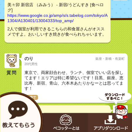
美々卯 新宿店 （みみう） - 新宿/うどんすき [食べロ
グ]
https://www.google.co.jp/amp/s/s.tabelog.com/tokyo/A
1304/A130401/13004333/top_amp/
2人で個室が利用できるこちらの和食屋さんがオスス
メですよ。おいしいすき焼きが食べられちゃいます。
のり
銀座・新橋・有楽町
20代男性
質問
東京で、両家顔合わせ、ランチ、個室でいい店を探し
てます！エリアは特に希望ないです！目黒、銀座、恵
比寿、新宿、青山、六本木あたりかなーとは思ってま
す！
接待で
アナナス
30代女性
美々卯 新宿店 （みみう） - 新宿/うどんすき [食べロ
グ]