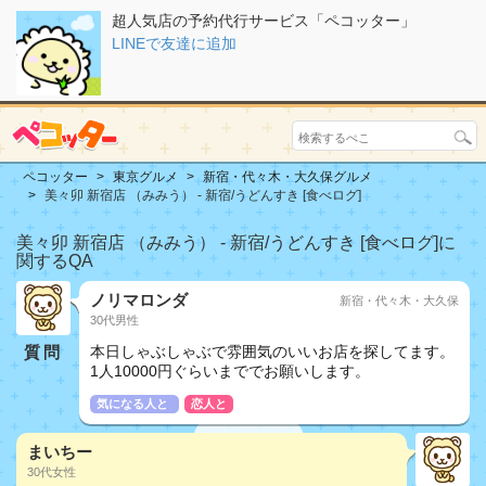
超人気店の予約代行サービス「ペコッター」
LINEで友達に追加
ペコッター
東京グルメ
新宿・代々木・大久保グルメ
美々卯 新宿店 （みみう） - 新宿/うどんすき [食べログ]
美々卯 新宿店 （みみう） - 新宿/うどんすき [食べログ]に
関するQA
ノリマロンダ
新宿・代々木・大久保
30代男性
質問
本日しゃぶしゃぶで雰囲気のいいお店を探してます。
1人10000円ぐらいまででお願いします。
気になる人と
恋人と
まいちー
30代女性