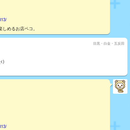
813/
楽しめるお店ペコ。
目黒・白金・五反田
<)
813/