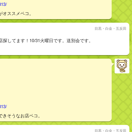
813/
がオススメペコ。
目黒・白金・五反田
店探してます！10/31火曜日です。送別会です。
813/
できそうなお店ペコ。
目黒・白金・五反田