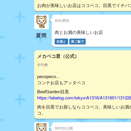
お肉が美味しいお店はココペコ。目黒でイチバ
30代男性
肉とお酒の美味しいお店
質問
友達と
夜ご飯で
メカペコ君（公式）
初号機
pecopeco...
コンナお店もアッタペコ
BeefGarden目黒
https://tabelog.com/tokyo/A1316/A131601/13122
肉を目黒でお探しならココペコ。美味しいお酒
コ。
30代非公開