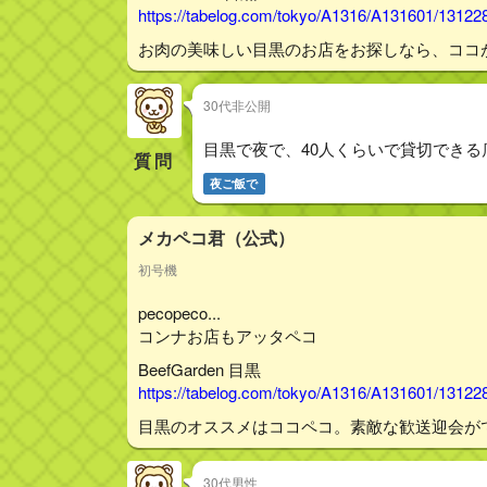
https://tabelog.com/tokyo/A1316/A131601/13122
お肉の美味しい目黒のお店をお探しなら、ココ
30代非公開
目黒で夜で、40人くらいで貸切できる
質問
夜ご飯で
メカペコ君（公式）
初号機
pecopeco...
コンナお店もアッタペコ
BeefGarden 目黒
https://tabelog.com/tokyo/A1316/A131601/13122
目黒のオススメはココペコ。素敵な歓送迎会が
30代男性