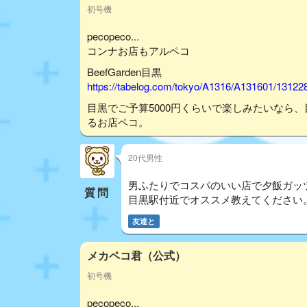
初号機
pecopeco...
コンナお店もアルペコ
BeefGarden目黒
https://tabelog.com/tokyo/A1316/A131601/13122
目黒でご予算5000円くらいで楽しみたいなら
るお店ペコ。
20代男性
男ふたりでコスパのいい店で夕飯ガッ
質問
目黒駅付近でオススメ教えてください
友達と
メカペコ君（公式）
初号機
pecopeco...