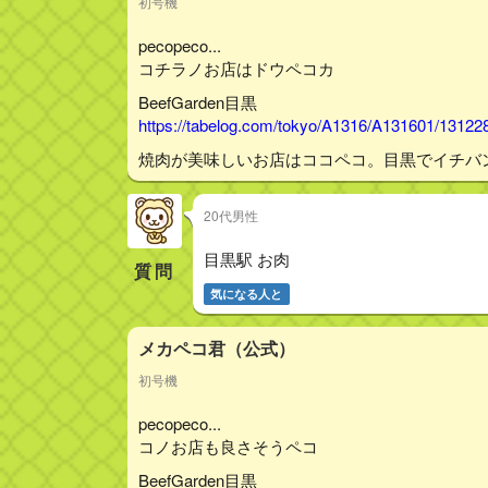
初号機
pecopeco...
コチラノお店はドウペコカ
BeefGarden目黒
https://tabelog.com/tokyo/A1316/A131601/13122
焼肉が美味しいお店はココペコ。目黒でイチバ
20代男性
目黒駅 お肉
質問
気になる人と
メカペコ君（公式）
初号機
pecopeco...
コノお店も良さそうペコ
BeefGarden目黒