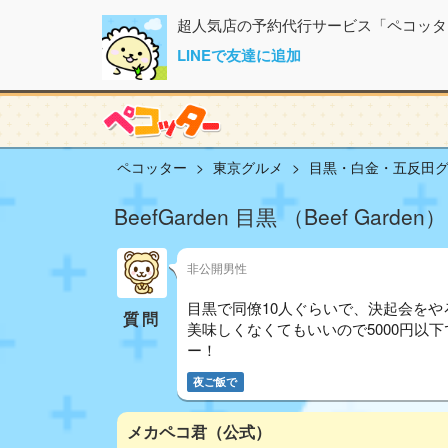
超人気店の予約代行サービス「ペコッタ
LINEで友達に追加
ペコッター
東京グルメ
目黒・白金・五反田
BeefGarden 目黒 （Beef Gard
非公開男性
目黒で同僚10人ぐらいで、決起会をや
質問
美味しくなくてもいいので5000円以
ー！
夜ご飯で
メカペコ君（公式）