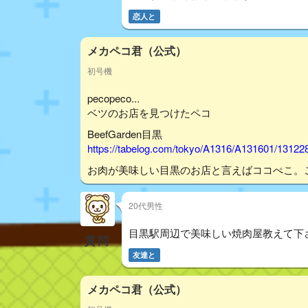
恋人と
メカペコ君（公式）
初号機
pecopeco...
ベツのお店を見つけたペコ
BeefGarden目黒
https://tabelog.com/tokyo/A1316/A131601/13122
お肉が美味しい目黒のお店と言えばココぺこ。ご
20代男性
目黒駅周辺で美味しい焼肉屋教えて下
質問
友達と
メカペコ君（公式）