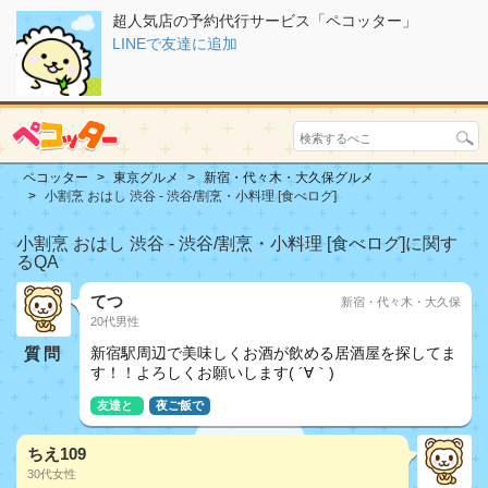
超人気店の予約代行サービス「ペコッター」
LINEで友達に追加
ペコッター
東京グルメ
新宿・代々木・大久保グルメ
小割烹 おはし 渋谷 - 渋谷/割烹・小料理 [食べログ]
小割烹 おはし 渋谷 - 渋谷/割烹・小料理 [食べログ]に関す
るQA
てつ
新宿・代々木・大久保
20代男性
質問
新宿駅周辺で美味しくお酒が飲める居酒屋を探してま
す！！よろしくお願いします( ´∀｀)
友達と
夜ご飯で
ちえ109
30代女性