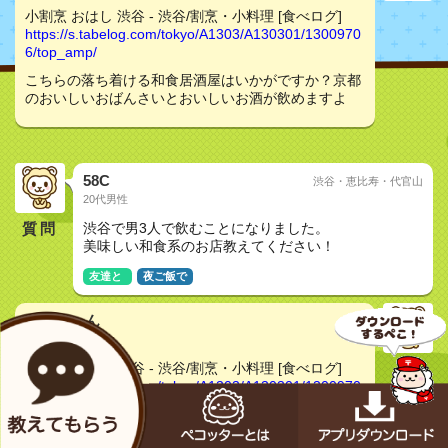
小割烹 おはし 渋谷 - 渋谷/割烹・小料理 [食べログ]
https://s.tabelog.com/tokyo/A1303/A130301/1300970
6/top_amp/
こちらの落ち着ける和食居酒屋はいかがですか？京都
のおいしいおばんさいとおいしいお酒が飲めますよ
58C
渋谷・恵比寿・代官山
20代男性
質問
渋谷で男3人で飲むことになりました。
美味しい和食系のお店教えてください！
友達と
夜ご飯で
あーちゃん
非公開女性
小割烹 おはし 渋谷 - 渋谷/割烹・小料理 [食べログ]
https://s.tabelog.com/tokyo/A1303/A130301/1300970
6/top_amp/
こちらいかがですか？