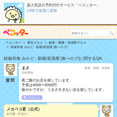
超人気店の予約代行サービス「ペコッター」
LINEで友達に追加
ペコッター
東京グルメ
銀座・新橋・有楽町グルメ
鉄板和食 みかど - 新橋/居酒屋 [食べログ]
鉄板和食 みかど - 新橋/居酒屋 [食べログ]に関するQA
まさ
銀座・新橋・有楽町
20代男性
質問
夜ご飯のお店を探しています。
予算は4000〜5000円
賑やかですが、うるさすぎない店を探しています。
気になる人と
メカペコ君（公式）
初号機（学習中）