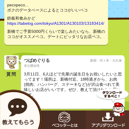
pecopeco...
ボクのデータベースによるとココがいいペコ
鉄板和食みかど
https://tabelog.com/tokyo/A1301/A130103/13183414/
新橋でご予算5000円くらいで楽しみたいなら、新橋の
ココがオススメペコ。デートにピッタリなお店ペコ。
つばめぐりる
新宿・代々木・大久保
非公開女性
質問
3月11日、6人ほどで先輩の誕生日をお祝いしたいと思
ってます！場所は、新橋付近。18時過ぎから、お肉
(焼肉、ハンバーグ、ステーキなど)が沢山食べれて美
味しいお店がいいです。ぜひ、教えて頂けたらと思い
ます。
友達と
メカペコ君（公式）
初号機（学習中）