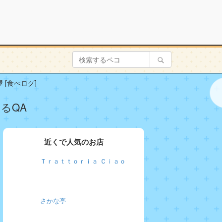
 [食べログ]
るQA
近くで人気のお店
Ｔｒａｔｔｏｒｉａ Ｃｉａｏ
さかな亭