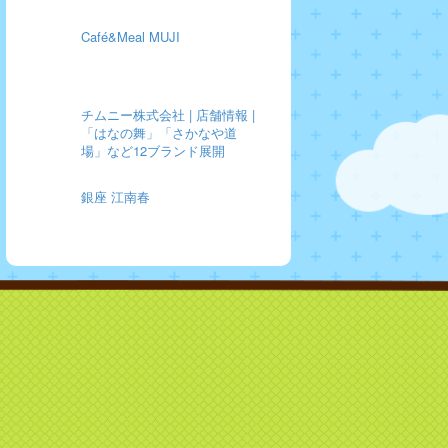
Café&Meal MUJI
チムニー株式会社 | 店舗情報 |
「はなの舞」「さかなや道
場」など12ブランド展開
銀座 江南春