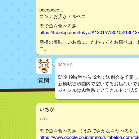
pecopeco...
コンナお店がアルペコ
海で魚を食べる鳥
https://tabelog.com/tokyo/A1301/A130103/13013
新橋の美味しいお魚にこだわってるお店ペコ。
コ。
30代女性
5/19 19時半から12名で送別会を予定
質問
新橋駅徒歩圏内で空いてるお店ないで
ジャンルは肉魚系でアラカルトで1人5.
いちか
30代
海で魚を食べる鳥 （うみでさかなをたべるとり） -
https://www.google.co.jp/amp/s/s.tabelog.com/