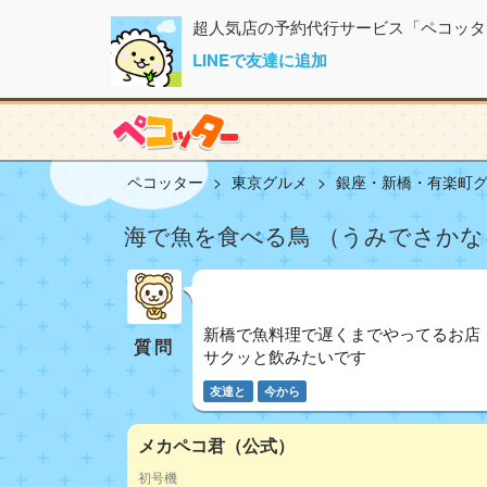
超人気店の予約代行サービス「ペコッタ
LINEで友達に追加
ペコッター
東京グルメ
銀座・新橋・有楽町
海で魚を食べる鳥 （うみでさかなを
新橋で魚料理で遅くまでやってるお店
質問
サクッと飲みたいです
友達と
今から
メカペコ君（公式）
初号機