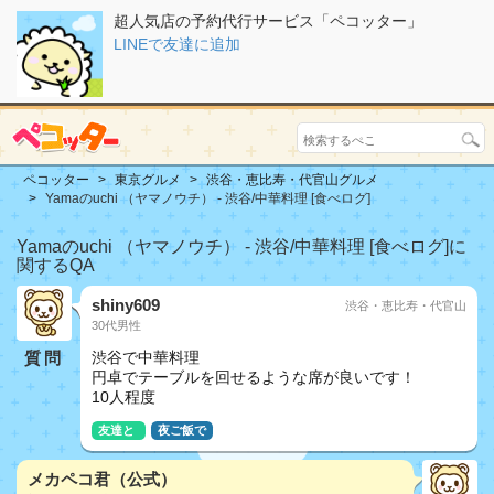
超人気店の予約代行サービス「ペコッター」
LINEで友達に追加
ペコッター
東京グルメ
渋谷・恵比寿・代官山グルメ
Yamaのuchi （ヤマノウチ） - 渋谷/中華料理 [食べログ]
Yamaのuchi （ヤマノウチ） - 渋谷/中華料理 [食べログ]に
関するQA
shiny609
渋谷・恵比寿・代官山
30代男性
質問
渋谷で中華料理
円卓でテーブルを回せるような席が良いです！
10人程度
友達と
夜ご飯で
メカペコ君（公式）