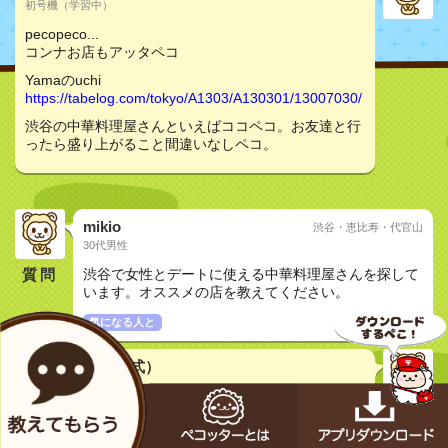
初号機（学習中）
pecopeco...
コンナお店もアッタペコ
Yamaのuchi
https://tabelog.com/tokyo/A1303/A130301/13007030/
渋谷の中華料理屋さんといえばココペコ。お友達と行
ったら盛り上がること間違いなしペコ。
mikio
渋谷・恵比寿・代官山
30代男性
質問
渋谷で女性とデートに使える中華料理屋さんを探して
います。オススメの店を教えてください。
気になる人と
メカペコ君（公式）
初号機（学習中）
pecopeco...
ボクのデータベースによるとココがいいペコ