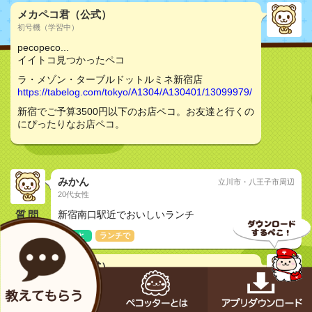
メカペコ君（公式）
初号機（学習中）
pecopeco...
イイトコ見つかったペコ
ラ・メゾン・ターブルドットルミネ新宿店
https://tabelog.com/tokyo/A1304/A130401/13099979/
新宿でご予算3500円以下のお店ペコ。お友達と行くの
にぴったりなお店ペコ。
みかん
立川市・八王子市周辺
20代女性
質問
新宿南口駅近でおいしいランチ
友達と
ランチで
メカペコ君（公式）
初号機（学習中）
pecopeco...