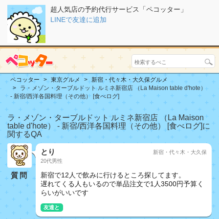
超人気店の予約代行サービス「ペコッター」
LINEで友達に追加
ペコッター
東京グルメ
新宿・代々木・大久保グルメ
ラ・メゾン・ターブルドット ルミネ新宿店 （La Maison table d'hote）
- 新宿/西洋各国料理（その他） [食べログ]
ラ・メゾン・ターブルドット ルミネ新宿店 （La Maison
table d'hote） - 新宿/西洋各国料理（その他） [食べログ]に
関するQA
とり
新宿・代々木・大久保
20代男性
質問
新宿で12人で飲みに行けるところ探してます。
遅れてくる人もいるので単品注文で1人3500円予算く
らいがいいです
友達と