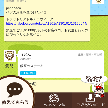
初号機（学習中）
pecopeco...
ベツのお店を見つけたペコ
トラットリアドルチェヴィータ
https://tabelog.com/tokyo/A1301/A130101/13168844/
銀座でご予算5000円以下のお店ペコ。お友達と行くの
にぴったりなお店ペコ。
うどん
銀座・新橋・有楽町
30代男性
質問
銀座のステーキ
◯◯記念日
メカペコ君（公式）
初号機（学習中）
pecopeco...
コノお店も良さそうペコ
トラットリアドルチェヴィータ