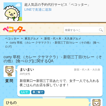
超人気店の予約代行サービス「ペコッター」
LINEで友達に追加
ペコッター
東京グルメ
新宿・代々木・大久保グルメ
curry 草枕 （カレー クサマクラ） - 新宿三丁目/カレー（その他） [食べ
ログ]
curry 草枕 （カレー クサマクラ） - 新宿三丁目/カレー（そ
の他） [食べログ]に関するQA
まいまい
新宿・代々木・大久保
20代女性
質問
新宿東口〜新宿三丁目あたりで、女子一人でも入れる
夜ごはんのお店を探しています！
1人で
夜ご飯で
ひもの