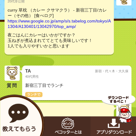
20代非公開
curry 草枕 （カレー クサマクラ） - 新宿三丁目/カレ
ー（その他） [食べログ]
https://www.google.co.jp/amp/s/s.tabelog.com/tokyo/A
1304/A130401/13042970/top_amp/
夜ごはんにカレーはいかがですか？
玉ねぎが煮込まれててとても美味しいです！
1人でも入りやすいかと思います
TA
新宿・代々木・大久保
40代男性
質問
新宿三丁目でランチ
ランチで
tanaka
30代女性
curry 草枕 （カレー クサマクラ） - 新宿三丁目/カレ
ー（その他） [食べログ]
https://www.google.co.jp/amp/s/s.tabelog.com/tokyo/A