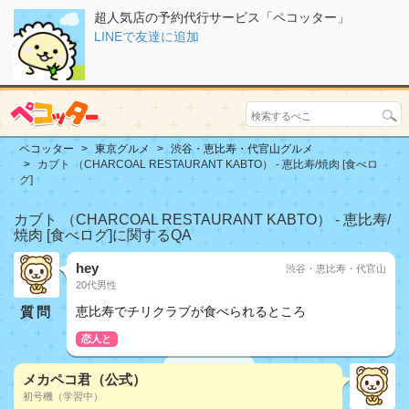
超人気店の予約代行サービス「ペコッター」
LINEで友達に追加
ペコッター
東京グルメ
渋谷・恵比寿・代官山グルメ
カブト （CHARCOAL RESTAURANT KABTO） - 恵比寿/焼肉 [食べロ
グ]
カブト （CHARCOAL RESTAURANT KABTO） - 恵比寿/
焼肉 [食べログ]に関するQA
hey
渋谷・恵比寿・代官山
20代男性
質問
恵比寿でチリクラブが食べられるところ
恋人と
メカペコ君（公式）
初号機（学習中）