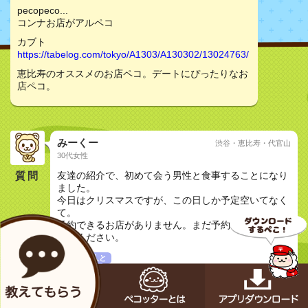
pecopeco...
コンナお店がアルペコ
カブト
https://tabelog.com/tokyo/A1303/A130302/13024763/
恵比寿のオススメのお店ペコ。デートにぴったりなお
店ペコ。
みーくー
渋谷・恵比寿・代官山
30代女性
質問
友達の紹介で、初めて会う男性と食事することになり
ました。
今日はクリスマスですが、この日しか予定空いてなく
て。
予約できるお店がありません。まだ予約できるお店探
してください。
気になる人と
メカペコ君（公式）
初号機（学習中）