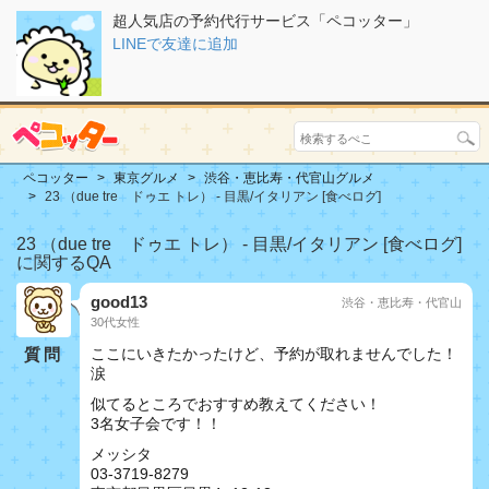
超人気店の予約代行サービス「ペコッター」
LINEで友達に追加
ペコッター
東京グルメ
渋谷・恵比寿・代官山グルメ
23 （due tre ドゥエ トレ） - 目黒/イタリアン [食べログ]
23 （due tre ドゥエ トレ） - 目黒/イタリアン [食べログ]
に関するQA
good13
渋谷・恵比寿・代官山
30代女性
質問
ここにいきたかったけど、予約が取れませんでした！
涙
似てるところでおすすめ教えてください！
3名女子会です！！
メッシタ
03-3719-8279