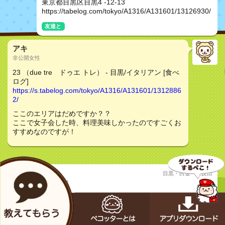
東京都目黒区目黒4 -12-13
https://tabelog.com/tokyo/A1316/A131601/13126930/
友達と
アキ
非公開女性
23 （due tre ドゥエ トレ） - 目黒/イタリアン [食べ
ログ]
https://s.tabelog.com/tokyo/A1316/A131601/1312886
2/
ここのエリアはだめですか？？
ここで女子会した時、料理美味しかったのですごくお
すすめなのですが！
kic
目黒・白金・五反田
非公開男性
質問
パスタ食べたい
恋人と