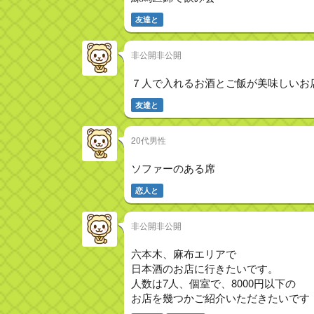
友達と
非公開非公開
７人で入れるお酒とご飯が美味しいお
友達と
20代男性
ソファーのある席
恋人と
非公開非公開
六本木、麻布エリアで
日本酒のお店に行きたいです。
人数は7人、個室で、8000円以下の
お店を幾つかご紹介いただきたいです