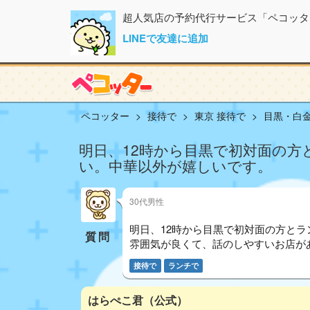
超人気店の予約代行サービス「ペコッタ
LINEで友達に追加
ペコッター
接待で
東京 接待で
目黒・白金
明日、12時から目黒で初対面の
い。中華以外が嬉しいです。
30代男性
明日、12時から目黒で初対面の方とラ
質問
雰囲気が良くて、話のしやすいお店が
接待で
ランチで
はらぺこ君（公式）