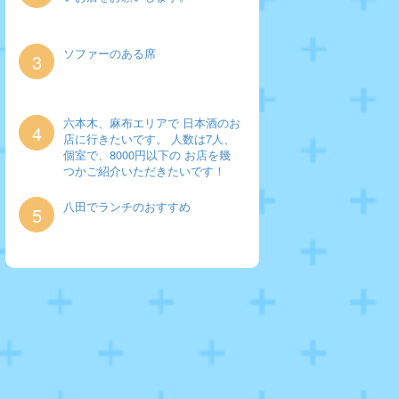
ソファーのある席
3
六本木、麻布エリアで 日本酒のお
4
店に行きたいです。 人数は7人、
個室で、8000円以下の お店を幾
つかご紹介いただきたいです！
八田でランチのおすすめ
5