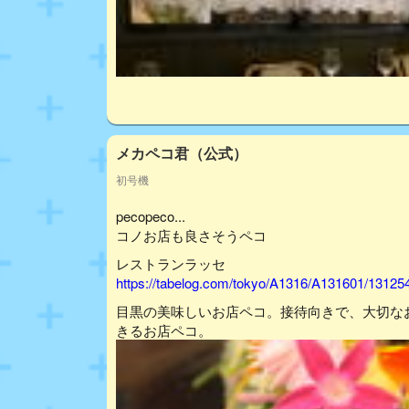
メカペコ君（公式）
初号機
pecopeco...
コノお店も良さそうペコ
レストランラッセ
https://tabelog.com/tokyo/A1316/A131601/13125
目黒の美味しいお店ペコ。接待向きで、大切な
きるお店ペコ。