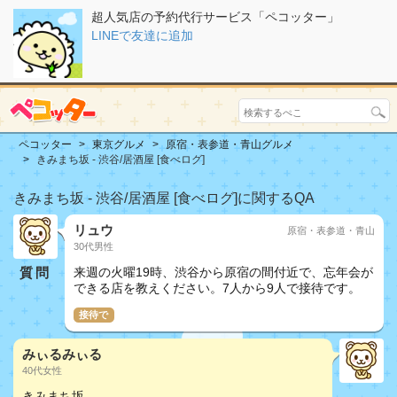
超人気店の予約代行サービス「ペコッター」
LINEで友達に追加
ペコッター
東京グルメ
原宿・表参道・青山グルメ
きみまち坂 - 渋谷/居酒屋 [食べログ]
きみまち坂 - 渋谷/居酒屋 [食べログ]に関するQA
リュウ
原宿・表参道・青山
30代男性
質問
来週の火曜19時、渋谷から原宿の間付近で、忘年会が
できる店を教えください。7人から9人で接待です。
接待で
みぃるみぃる
40代女性
きみまち坂