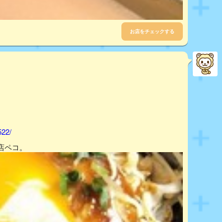
お店をチェックする
522/
店ペコ。