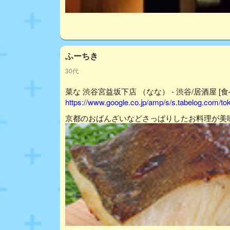
ふーちき
30代
菜な 渋谷宮益坂下店 （なな） - 渋谷/居酒屋 [食
https://www.google.co.jp/amp/s/s.tabelog.com/
京都のおばんざいなどさっぱりしたお料理が美