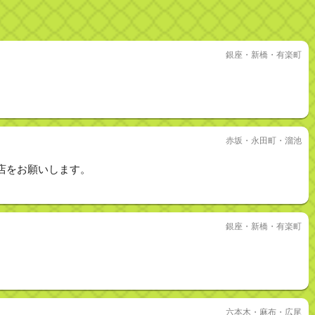
銀座・新橋・有楽町
赤坂・永田町・溜池
店をお願いします。
銀座・新橋・有楽町
六本木・麻布・広尾