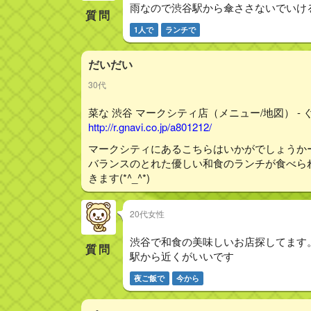
雨なので渋谷駅から傘ささないでいけ
質問
1人で
ランチで
だいだい
30代
菜な 渋谷 マークシティ店（メニュー/地図） - 
http://r.gnavi.co.jp/a801212/
マークシティにあるこちらはいかがでしょうか
バランスのとれた優しい和食のランチが食べら
きます(*^_^*)
20代女性
渋谷で和食の美味しいお店探してます
質問
駅から近くがいいです
夜ご飯で
今から