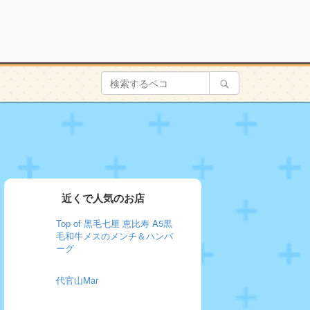
近くで人気のお店
Top of 黒毛七厘 恵比寿 A5黒
毛和牛メスのメンチ＆ハンバ
ーグ
代官山Mar