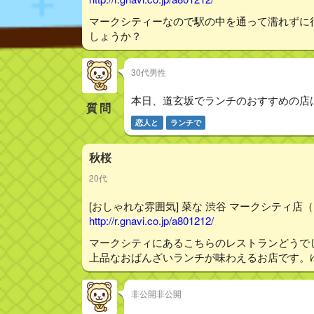
マークシティーなので駅の中を通って濡れずに
しょうか？
30代男性
本日、道玄坂でランチのおすすめの店
質問
恋人と
ランチで
秋桜
20代
[おしゃれな雰囲気] 菜な 渋谷 マークシティ店（
http://r.gnavi.co.jp/a801212/
マークシティにあるこちらのレストランどうで
上品なおばんざいランチが味わえるお店です。
非公開非公開