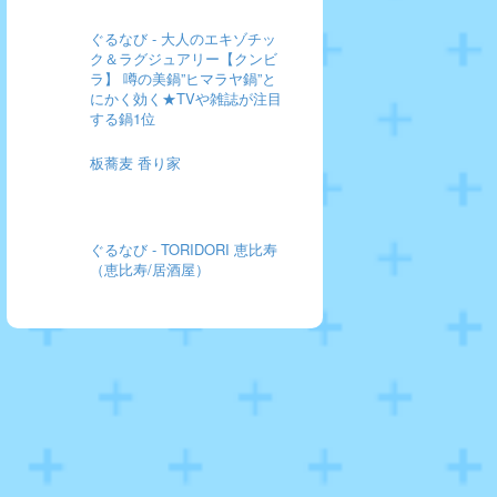
ぐるなび - 大人のエキゾチッ
ク＆ラグジュアリー【クンビ
ラ】 噂の美鍋”ヒマラヤ鍋”と
にかく効く★TVや雑誌が注目
する鍋1位
板蕎麦 香り家
ぐるなび - TORIDORI 恵比寿
（恵比寿/居酒屋）