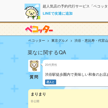
超人気店の予約代行サービス「ペコッタ
LINEで友達に追加
ペコッター
東京グルメ
渋谷・恵比寿・代官
菜なに関するQA
20代男性
渋谷駅徒歩圏内で美味しい和食のお店
質問
恋人と
まりまり
非公開