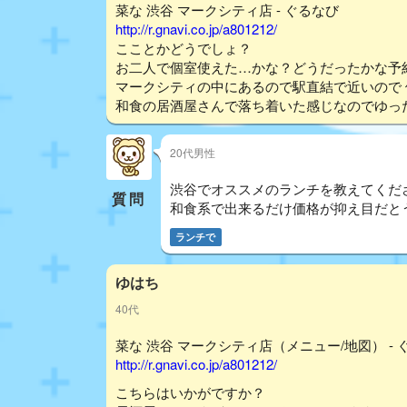
菜な 渋谷 マークシティ店 - ぐるなび
http://r.gnavi.co.jp/a801212/
こことかどうでしょ？
お二人で個室使えた…かな？どうだったかな予
マークシティの中にあるので駅直結で近いので
和食の居酒屋さんで落ち着いた感じなのでゆっ
20代男性
渋谷でオススメのランチを教えてくだ
質問
和食系で出来るだけ価格が抑え目だと
ランチで
ゆはち
40代
菜な 渋谷 マークシティ店（メニュー/地図） - 
http://r.gnavi.co.jp/a801212/
こちらはいかがですか？