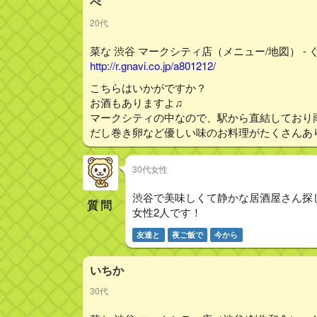
ぺ
20代
菜な 渋谷 マークシティ店（メニュー/地図） - 
http://r.gnavi.co.jp/a801212/
こちらはいかがですか？
お酒もありますよ♫
マークシティの中なので、駅から直結しており
だし巻き卵など優しい味のお料理がたくさんあ
30代女性
渋谷で美味しくて静かな居酒屋さん探
質問
女性2人です！
友達と
夜ご飯で
今から
いちか
30代