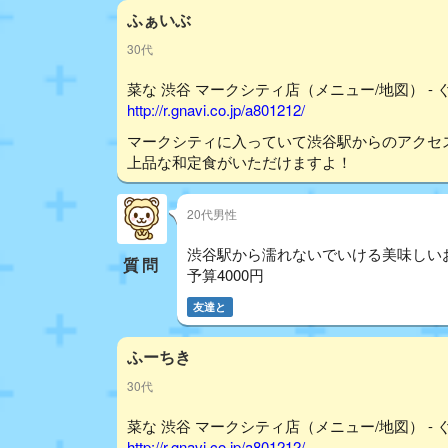
ふぁいぶ
30代
菜な 渋谷 マークシティ店（メニュー/地図） - 
http://r.gnavi.co.jp/a801212/
マークシティに入っていて渋谷駅からのアクセ
上品な和定食がいただけますよ！
20代男性
渋谷駅から濡れないでいける美味しい
質問
予算4000円
友達と
ふーちき
30代
菜な 渋谷 マークシティ店（メニュー/地図） - 
http://r.gnavi.co.jp/a801212/