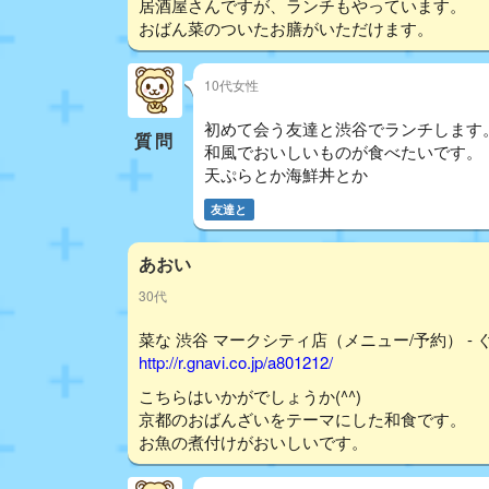
居酒屋さんですが、ランチもやっています。
おばん菜のついたお膳がいただけます。
10代女性
初めて会う友達と渋谷でランチします
質問
和風でおいしいものが食べたいです。
天ぷらとか海鮮丼とか
友達と
あおい
30代
菜な 渋谷 マークシティ店（メニュー/予約） - 
http://r.gnavi.co.jp/a801212/
こちらはいかがでしょうか(^^)
京都のおばんざいをテーマにした和食です。
お魚の煮付けがおいしいです。