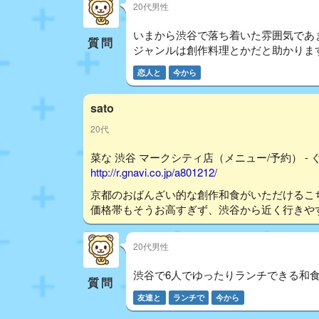
20代男性
いまから渋谷で落ち着いた雰囲気であ
質問
ジャンルは創作料理とかだと助かりま
恋人と
今から
sato
20代
菜な 渋谷 マークシティ店（メニュー/予約） - 
http://r.gnavi.co.jp/a801212/
京都のおばんざい的な創作和食がいただけるこ
価格帯もそうお高すぎず、渋谷から近く行きや
20代男性
渋谷で6人でゆったりランチできる和
質問
友達と
ランチで
今から