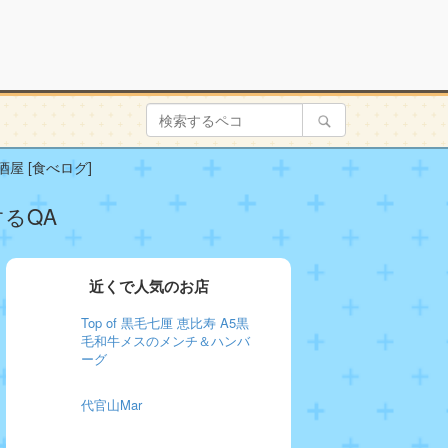
屋 [食べログ]
するQA
近くで人気のお店
Top of 黒毛七厘 恵比寿 A5黒
毛和牛メスのメンチ＆ハンバ
ーグ
代官山Mar