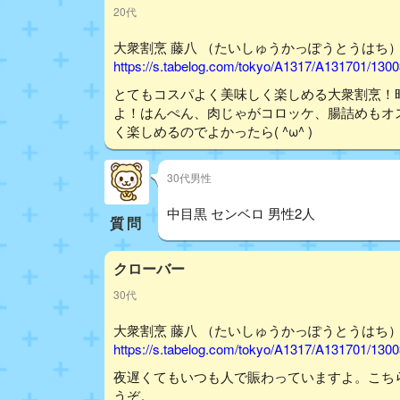
20代
大衆割烹 藤八 （たいしゅうかっぽうとうはち） -
https://s.tabelog.com/tokyo/A1317/A131701/130
とてもコスパよく美味しく楽しめる大衆割烹！
よ！はんぺん、肉じゃがコロッケ、腸詰めもオ
く楽しめるのでよかったら( ^ω^ )
30代男性
中目黒 センベロ 男性2人
質問
クローバー
30代
大衆割烹 藤八 （たいしゅうかっぽうとうはち） -
https://s.tabelog.com/tokyo/A1317/A131701/130
夜遅くてもいつも人で賑わっていますよ。こち
うぞ。