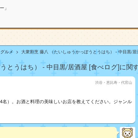
ー」
山グルメ
大衆割烹 藤八 （たいしゅうかっぽうとうはち） - 中目黒/居酒
とうはち） - 中目黒/居酒屋 [食べログ]に関
渋谷・恵比寿・代官山
男性4名）。お酒と料理の美味しいお店を教えてください。ジャンル