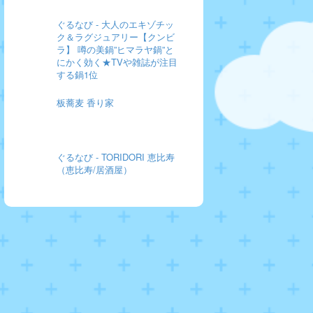
ぐるなび - 大人のエキゾチッ
ク＆ラグジュアリー【クンビ
ラ】 噂の美鍋”ヒマラヤ鍋”と
にかく効く★TVや雑誌が注目
する鍋1位
板蕎麦 香り家
ぐるなび - TORIDORI 恵比寿
（恵比寿/居酒屋）