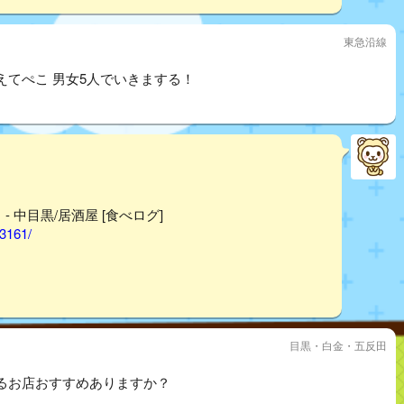
東急沿線
てぺこ 男女5人でいきまする！
 中目黒/居酒屋 [食べログ]
03161/
目黒・白金・五反田
るお店おすすめありますか？