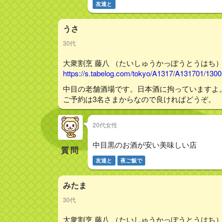
友達と
うさ
30代
大衆割烹 藤八 （たいしゅうかっぽうとうはち） -
https://s.tabelog.com/tokyo/A1317/A131701/130
中目の老舗酒場です。日本酒に拘っていますよ
ご予約は3名さまからなので良ければどうぞ。
20代女性
中目黒のお酒が安い美味しい店
質問
友達と
夜ご飯で
みたま
30代
大衆割烹 藤八 （たいしゅうかっぽうとうはち） -