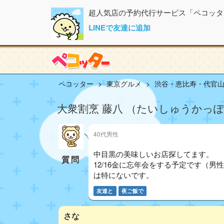
超人気店の予約代行サービス「ペコッタ
LINEで友達に追加
ペコッター
東京グルメ
渋谷・恵比寿・代官
大衆割烹 藤八 （たいしゅうかっぽう
40代男性
中目黒の美味しいお店探してます。
質問
12/16金に忘年会をする予定です（
は特にないです。
友達と
夜ご飯で
さな