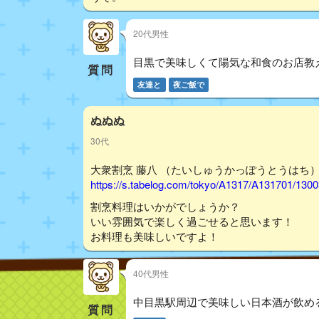
20代男性
目黒で美味しくて陽気な和食のお店教え
質問
友達と
夜ご飯で
ぬぬぬ
30代
大衆割烹 藤八 （たいしゅうかっぽうとうはち） -
https://s.tabelog.com/tokyo/A1317/A131701/130
割烹料理はいかがでしょうか？
いい雰囲気で楽しく過ごせると思います！
お料理も美味しいですよ！
40代男性
中目黒駅周辺で美味しい日本酒が飲め
質問