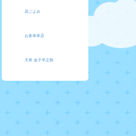
花ごよみ
お多幸本店
天丼 金子半之助