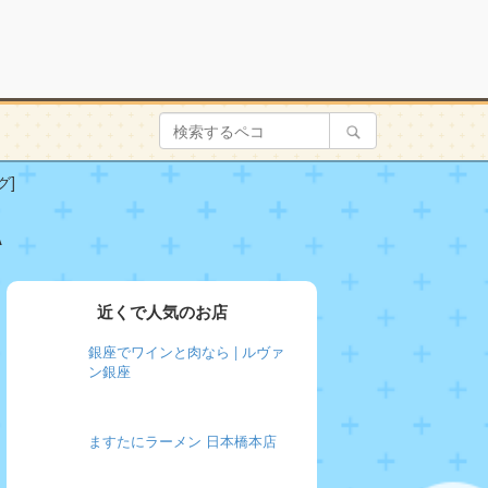
グ]
A
近くで人気のお店
銀座でワインと肉なら | ルヴァ
ン銀座
ますたにラーメン 日本橋本店