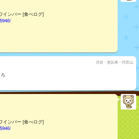
/ワインバー [食べログ]
65946/
渋谷・恵比寿・代官山
ころ
/ワインバー [食べログ]
65946/