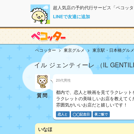
超人気店の予約代行サービス「ペコッタ
LINEで友達に追加
ペコッター
東京グルメ
東京駅・日本橋グル
イル ジェンティーレ （IL GENTI
20代男性
都内で、恋人と映画を見てラクレット
質問
ラクレットの美味しいお店を教えてく
雰囲気がいいお店だと嬉しいです！
恋人と
◯◯記念日
夜ご飯で
いなほ