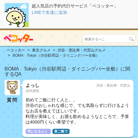
超人気店の予約代行サービス「ペコッター」
LINEで友達に追加
ペコッター
東京グルメ
渋谷・恵比寿・代官山グルメ
BOMA Tokyo（渋谷駅周辺・ダイニングバー全般）
BOMA Tokyo（渋谷駅周辺・ダイニングバー全般）に関
するQA
よっし
渋谷・恵比寿・代官山
20代男性
質問
初めてご飯に行く人と。。
渋谷のおしゃれな感じで、でも気取らずに行けるよう
なお店を教えてほしいです。
料理が美味しく、お酒も飲めるようなところで、予算
は4000円くらい希望です。
気になる人と
夜ご飯で