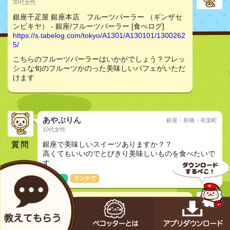
30代女性
銀座千疋屋 銀座本店 フルーツパーラー （ギンザセ
ンビキヤ） - 銀座/フルーツパーラー [食べログ]
https://s.tabelog.com/tokyo/A1301/A130101/1300262
5/
こちらのフルーツパーラーはいかがでしょう？フレッ
シュな旬のフルーツかのった美味しいパフェがいただ
けます
あやぷりん
銀座・新橋・有楽町
10代女性
質問
銀座で美味しいスイーツありますか？？
高くてもいいのでとびきり美味しいものを食べたいで
す
友達と
ランチで
akane
20代女性
銀座千疋屋 銀座本店 フルーツパーラー （ギンザセ