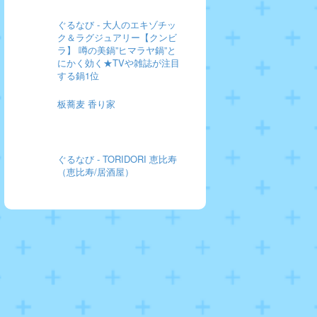
ぐるなび - 大人のエキゾチッ
ク＆ラグジュアリー【クンビ
ラ】 噂の美鍋”ヒマラヤ鍋”と
にかく効く★TVや雑誌が注目
する鍋1位
板蕎麦 香り家
ぐるなび - TORIDORI 恵比寿
（恵比寿/居酒屋）