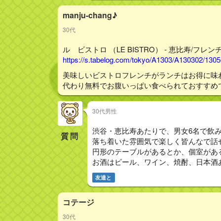
manju-chang♪
30代
ル ビストロ （LE BISTRO） - 恵比寿/フレンチ
https://s.tabelog.com/tokyo/A1303/A130302/130
美味しいビストロフレンチがランチはお得に味
代わり無料でお腹いっぱい食べられておすすめ
30代男性
渋谷・恵比寿あたりで、男女6名で飲
質問
落ち着いた雰囲気で楽しく皆んなで話
円形のテーブルがあるとか、個室があ
お酒はビール、ワイン、焼酎、日本酒
友達と
コテージ
30代