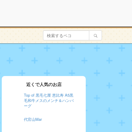
近くで人気のお店
Top of 黒毛七厘 恵比寿 A5黒
毛和牛メスのメンチ＆ハンバ
ーグ
代官山Mar