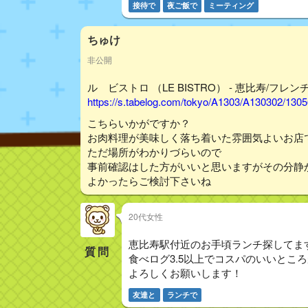
接待で
夜ご飯で
ミーティング
ちゅけ
非公開
ル ビストロ （LE BISTRO） - 恵比寿/フレンチ
https://s.tabelog.com/tokyo/A1303/A130302/130
こちらいかがですか？
お肉料理が美味しく落ち着いた雰囲気よいお店
ただ場所がわかりづらいので
事前確認はした方がいいと思いますがその分静
よかったらご検討下さいね
20代女性
恵比寿駅付近のお手頃ランチ探してま
質問
食べログ3.5以上でコスパのいいとこ
よろしくお願いします！
友達と
ランチで