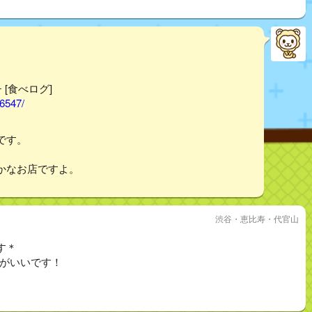
 [食べログ]
56547/
です。
かなお店ですよ。
渋谷・恵比寿・代官山
す＊
ろがいいです！