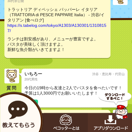
30代非公開
トラットリア ディペッシェ パッパーレ イタリア
（TRATTORIA di PESCE PAPPARE Italia） - 渋谷/イ
タリアン [食べログ]
https://s.tabelog.com/tokyo/A1303/A130301/1310815
7/
ランチは割安感があり、メニューが豊富ですよ。
パスタが美味しく頂けますよ。
新鮮な魚介類がいきてますよ！
いちろー
渋谷・恵比寿・代官山
20代男性
質問
今日の19時から友達と2人でパスタを食べたいです！
予算は1人3000円でお願いいたします！
友達と
tmp_user
トラットリア ディペッシェ パッパーレ イタリア
（TRATTORIA di PESCE PAPPARE Italia） - 渋谷/イ