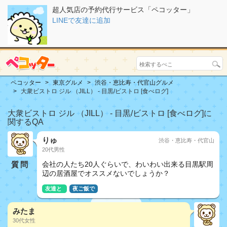
超人気店の予約代行サービス「ペコッター」
LINEで友達に追加
ペコッター
東京グルメ
渋谷・恵比寿・代官山グルメ
大衆ビストロ ジル （JILL） - 目黒/ビストロ [食べログ]
大衆ビストロ ジル （JILL） - 目黒/ビストロ [食べログ]に
関するQA
りゅ
渋谷・恵比寿・代官山
20代男性
質問
会社の人たち20人ぐらいで、わいわい出来る目黒駅周
辺の居酒屋でオススメないでしょうか？
友達と
夜ご飯で
みたま
30代女性