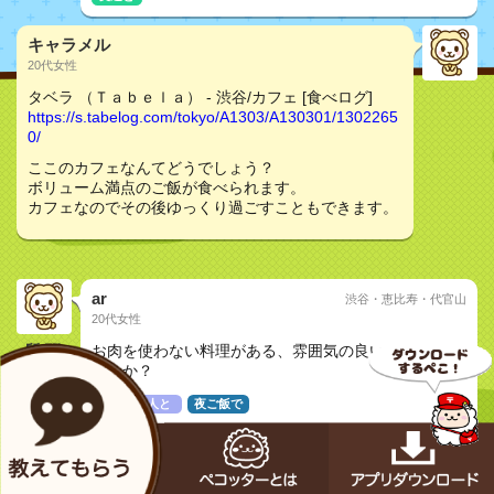
キャラメル
20代女性
タベラ （Ｔａｂｅｌａ） - 渋谷/カフェ [食べログ]
https://s.tabelog.com/tokyo/A1303/A130301/1302265
0/
ここのカフェなんてどうでしょう？
ボリューム満点のご飯が食べられます。
カフェなのでその後ゆっくり過ごすこともできます。
ar
渋谷・恵比寿・代官山
20代女性
質問
お肉を使わない料理がある、雰囲気の良いお店ありま
せんか？
気になる人と
夜ご飯で
オズワルド
30代非公開