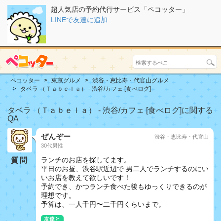
超人気店の予約代行サービス「ペコッター」
LINEで友達に追加
ペコッター
東京グルメ
渋谷・恵比寿・代官山グルメ
タベラ （Ｔａｂｅｌａ） - 渋谷/カフェ [食べログ]
タベラ （Ｔａｂｅｌａ） - 渋谷/カフェ [食べログ]に関する
QA
ぜんぞー
渋谷・恵比寿・代官山
30代男性
質問
ランチのお店を探してます。
平日のお昼、渋谷駅近辺で 男二人でランチするのにい
いお店を教えて欲しいです！
予約でき、かつランチ食べた後もゆっくりできるのが
理想です。
予算は、一人千円〜二千円くらいまで。
友達と