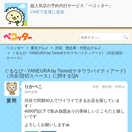
超人気店の予約代行サービス「ペコッター」
LINEで友達に追加
ペコッター
東京グルメ
渋谷・恵比寿・代官山グルメ
ぐるなび - YANEURA by Tiered(ヤネウラバイティアード) （渋谷/貸切
スペース）
ぐるなび - YANEURA by Tiered(ヤネウラバイティアード)
（渋谷/貸切スペース）に関するQA
りかぺこ
渋谷・恵比寿・代官山
20代女性
質問
渋谷で同期30人でワイワイできるお店を探していま
す！
4000円以下で飲み放題ありの美味しいところだと嬉し
いです
よろしくお願いします🙏