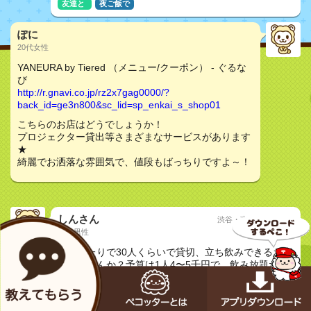
友達と
夜ご飯で
ぽに
20代女性
YANEURA by Tiered （メニュー/クーポン） - ぐるな
び
http://r.gnavi.co.jp/rz2x7gag0000/?
back_id=ge3n800&sc_lid=sp_enkai_s_shop01
こちらのお店はどうでしょうか！
プロジェクター貸出等さまざまなサービスがあります
★
綺麗でお洒落な雰囲気で、値段もばっちりですよ～！
しんさん
渋谷・恵比寿・代官山
30代男性
質問
渋谷あたりで30人くらいで貸切、立ち飲みできるお店
ありませんか？予算は1人4〜5千円で、飲み放題だと
安心です。
友達と
夜ご飯で