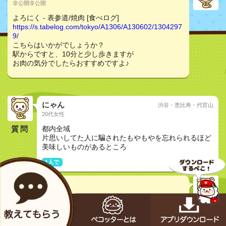
非公開非公開
よろにく - 表参道/焼肉 [食べログ]
https://s.tabelog.com/tokyo/A1306/A130602/1304297
9/
こちらはいかがでしょうか？
駅からですと、10分と少し歩きますが
お肉の気分でしたらおすすめですよ♪
にゃん
渋谷・恵比寿・代官山
20代女性
質問
都内全域
片思いしてた人に騙されたもやもやを忘れられるほど
美味しいものがあるところ
1人で
どんちゃく
30代非公開
よろにく - 表参道/焼肉 [食べログ]
https://s.tabelog.com/tokyo/A1306/A130602/1304297