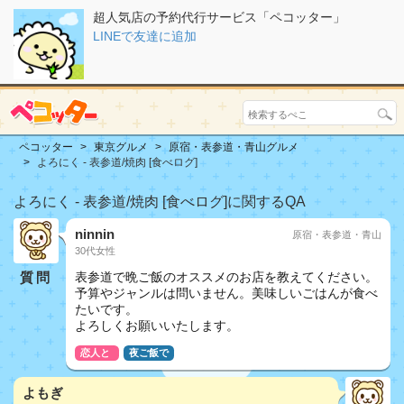
超人気店の予約代行サービス「ペコッター」
LINEで友達に追加
ペコッター
東京グルメ
原宿・表参道・青山グルメ
よろにく - 表参道/焼肉 [食べログ]
よろにく - 表参道/焼肉 [食べログ]に関するQA
ninnin
原宿・表参道・青山
30代女性
質問
表参道で晩ご飯のオススメのお店を教えてください。
予算やジャンルは問いません。美味しいごはんが食べ
たいです。
よろしくお願いいたします。
恋人と
夜ご飯で
よもぎ