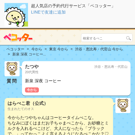
超人気店の予約代行サービス「ペコッター」
LINEで友達に追加
ペコッター
今から
東京 今から
渋谷・恵比寿・代官山 今から
新泉 深夜 コーヒー...
たつや
渋谷・恵比寿・代官山
20代男性
質問
新泉 深夜 コーヒー
今から
はらぺこ君（公式）
生まれたてのオス
今からたつやちゃんはコーヒータイムぺこな。
ちなみにぼくはまだお子ちゃまぺこから、お砂糖とミ
ルクを入れるぺこけど、大人になったら「ブラック
で。」ってかっこよく言えるようになるぺこかな？♡