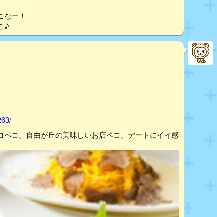
こなー！
こ♪
263/
コペコ。自由が丘の美味しいお店ペコ。デートにイイ感