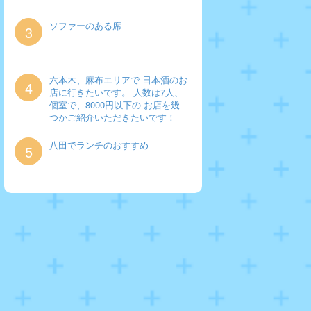
ソファーのある席
3
六本木、麻布エリアで 日本酒のお
4
店に行きたいです。 人数は7人、
個室で、8000円以下の お店を幾
つかご紹介いただきたいです！
八田でランチのおすすめ
5