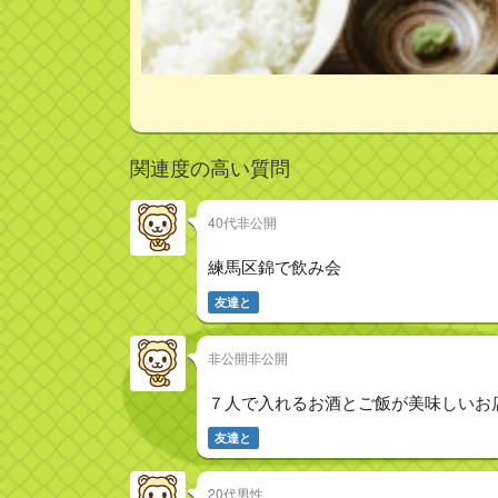
関連度の高い質問
40代非公開
練馬区錦で飲み会
友達と
非公開非公開
７人で入れるお酒とご飯が美味しいお
友達と
20代男性