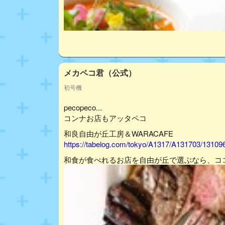
メカペコ君（公式）
初号機
pecopeco...
コンナお店もアッタペコ
和良自由が丘工房＆WARACAFE
https://tabelog.com/tokyo/A1317/A131703/13109
和食が食べれるお店を自由が丘で選ぶなら、コ