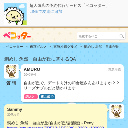
超人気店の予約代行サービス「ペコッター」
LINEで友達に追加
ペコッター
東京グルメ
東急沿線グルメ
鯛めし 魚然 自由が丘
鯛めし 魚然 自由が丘に関するQA
AMURO
東急沿線
20代男性
質問
自由が丘で、デート向けの和食屋さんありますか？？
リーズナブルだと助かります
恋人と
夜ご飯で
Sammy
30代女性
鯛めし 魚然 自由が丘(自由が丘/居酒屋) - Retty