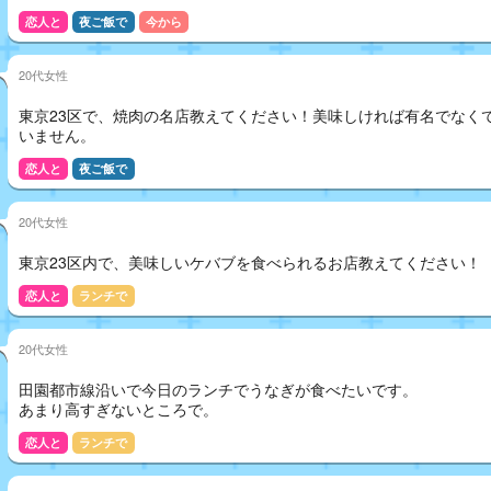
恋人と
夜ご飯で
今から
20代女性
東京23区で、焼肉の名店教えてください！美味しければ有名でなく
いません。
恋人と
夜ご飯で
20代女性
東京23区内で、美味しいケバブを食べられるお店教えてください！
恋人と
ランチで
20代女性
田園都市線沿いで今日のランチでうなぎが食べたいです。
あまり高すぎないところで。
恋人と
ランチで