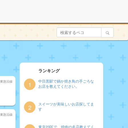
ランキング
中目黒駅で鍋か焼き鳥の手ごろな
東急沿線
1
お店を教えてください。
スイーツが美味しいお店探してま
2
す
東急沿線
東京23区で、焼肉の名店教えてく