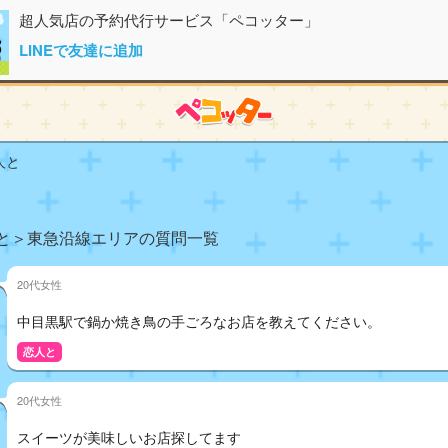
超人気店の予約代行サービス「ペコッター」
LINEで友達に追加
人と
と＞東急沿線エリアの質問一覧
20代女性
中目黒駅で鍋か焼き鳥の手ごろなお店を教えてください。
恋人と
20代女性
スイーツが美味しいお店探してます