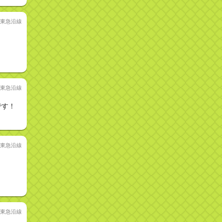
東急沿線
東急沿線
です！
東急沿線
東急沿線