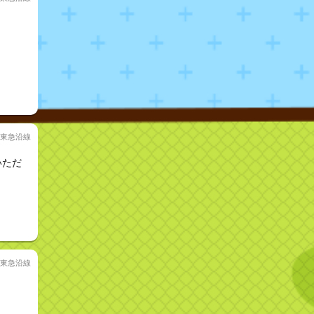
東急沿線
いただ
東急沿線