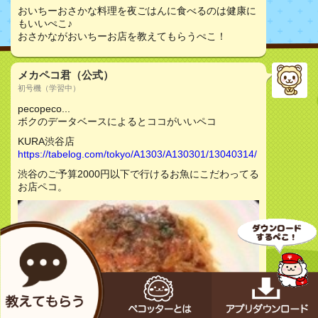
おいちーおさかな料理を夜ごはんに食べるのは健康に
もいいぺこ♪
おさかながおいちーお店を教えてもらうぺこ！
メカペコ君（公式）
初号機（学習中）
pecopeco...
ボクのデータベースによるとココがいいペコ
KURA渋谷店
https://tabelog.com/tokyo/A1303/A130301/13040314/
渋谷のご予算2000円以下で行けるお魚にこだわってる
お店ペコ。